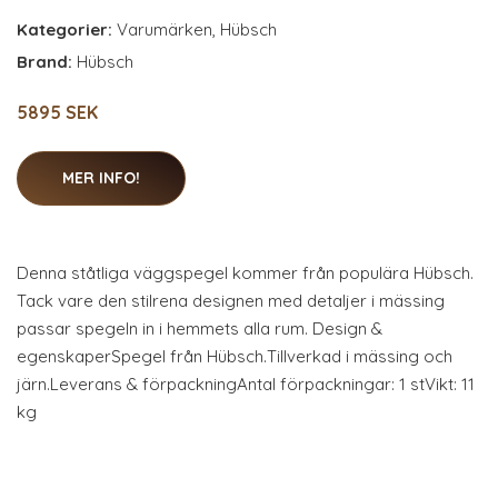
Kategorier:
Varumärken
,
Hübsch
Brand:
Hübsch
5895 SEK
MER INFO!
Denna ståtliga väggspegel kommer från populära Hübsch.
Tack vare den stilrena designen med detaljer i mässing
passar spegeln in i hemmets alla rum. Design &
egenskaperSpegel från Hübsch.Tillverkad i mässing och
järn.Leverans & förpackningAntal förpackningar: 1 stVikt: 11
kg