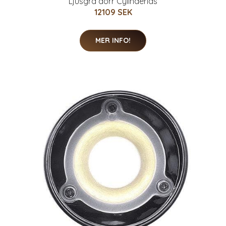
Ljusgrå dörr Cylinderlås
12109 SEK
MER INFO!