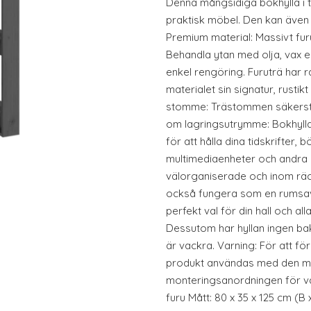
Denna mångsidiga bokhylla i 
praktisk möbel. Den kan äve
Premium material: Massivt furu
Behandla ytan med olja, vax el
enkel rengöring. Furuträ har r
materialet sin signatur, rustik
stomme: Trästommen säkerställ
om lagringsutrymme: Bokhyll
för att hålla dina tidskrifter,
multimediaenheter och andra
välorganiserade och inom räck
också fungera som en rumsavdel
perfekt val för din hall och a
Dessutom har hyllan ingen ba
är vackra. Varning: För att fö
produkt användas med den m
monteringsanordningen för vä
furu Mått: 80 x 35 x 125 cm (B