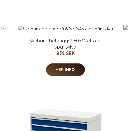
Skobänk betonggrå 60x30x45 cm
spånskiva
838 SEK
MER INFO!