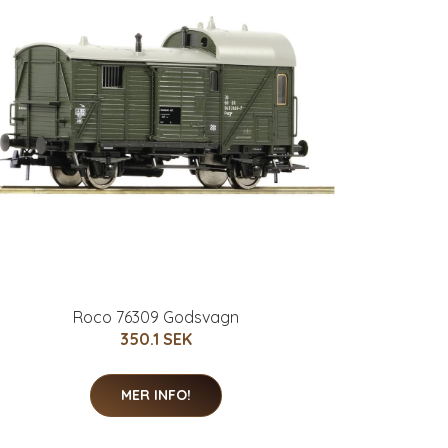
Roco 76309 Godsvagn
350.1 SEK
MER INFO!