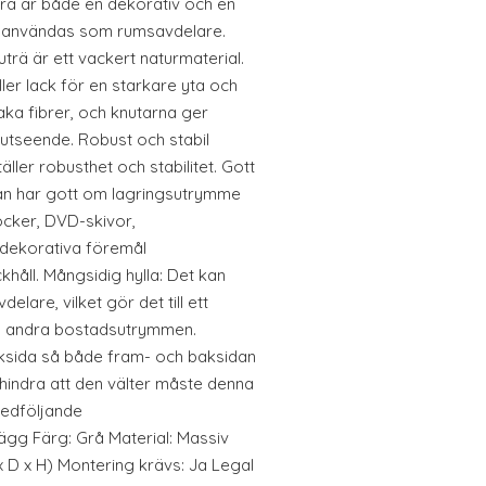
trä är både en dekorativ och en
n användas som rumsavdelare.
trä är ett vackert naturmaterial.
ler lack för en starkare yta och
aka fibrer, och knutarna ger
t utseende. Robust och stabil
er robusthet och stabilitet. Gott
an har gott om lagringsutrymme
 böcker, DVD-skivor,
 dekorativa föremål
håll. Mångsidig hylla: Det kan
are, vilket gör det till ett
lla andra bostadsutrymmen.
ksida så både fram- och baksidan
rhindra att den välter måste denna
edföljande
gg Färg: Grå Material: Massiv
 x D x H) Montering krävs: Ja Legal