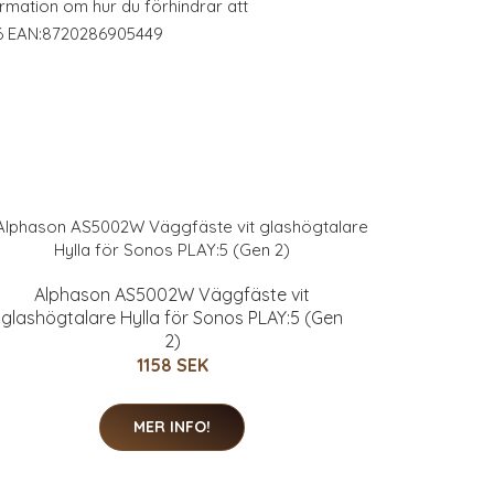
rmation om hur du förhindrar att
06 EAN:8720286905449
Alphason AS5002W Väggfäste vit
glashögtalare Hylla för Sonos PLAY:5 (Gen
2)
1158 SEK
MER INFO!