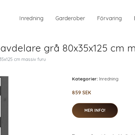
Inredning
Garderober
Förvaring
avdelare grå 80x35x125 cm m
35x125 cm massiv furu
Kategorier:
Inredning
859 SEK
MER INFO!