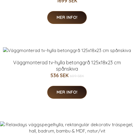
1699 SEK
MER INFO!
Väggmonterad tv-hylla betonggrå 125x18x23 cm
spånskiva
536 SEK
609 SEK
MER INFO!