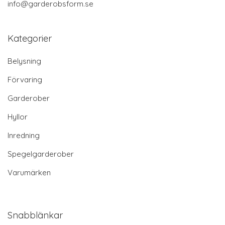
MER INFO!
Skåp Malou
5085 SEK
MER INFO!