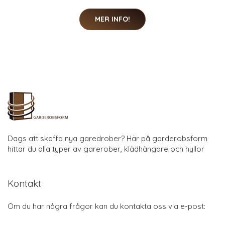
Prickig Midiklänning, Black
252 SEK
504 SEK