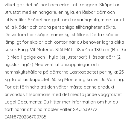
vilket gör det hållbart och enkelt att rengöra. Skåpet är
utrustat med en hängare, en hylla, en låsbar dörr och
luftventiler. Skåpet har gott om förvaringsutrymme för att
hålla kläder och andra personliga tillhörigheter säkra.
Dessutom har skåpet namnskyltshållare. Detta skåp är
lämpligt för skolor och kontor när du behöver lagra olika
saker. Färg: Vit Material: Stål Mått: 38 x 45 x 180 cm (B x D x
H) Med 1 galge och 1 hylla (ej justerbar) 1 låsbar dörr (2
nycklar ingår) Med ventilationsöppningar och
namnskyltshållare på dörrarna Lastkapacitet per hylla: 25
kg Total lastkapacitet: 60 kg Montering krävs: Ja Varning:
För att förhindra att den välter måste denna produkt
användas tillsammans med det medföljande väggfästet
Legal Documents: Du hittar mer information om hur du
förhindrar att dina möbler välter SKU:339772
EAN:8720286700785