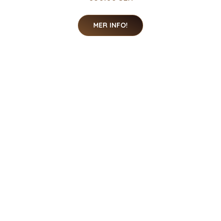
ECD Germany 12-pack LED-infälld strålkastare 3W
230V 255 lumen kallvit 6000K - vinkel - dimbar -
svängbar 30 ° - IP44 - infälld taklampa taklampa