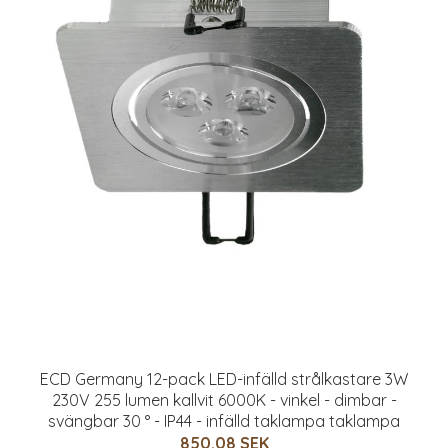
Lång Satinklänning Med Draperad Hals, Black
441 SEK
882 SEK
MER INFO!