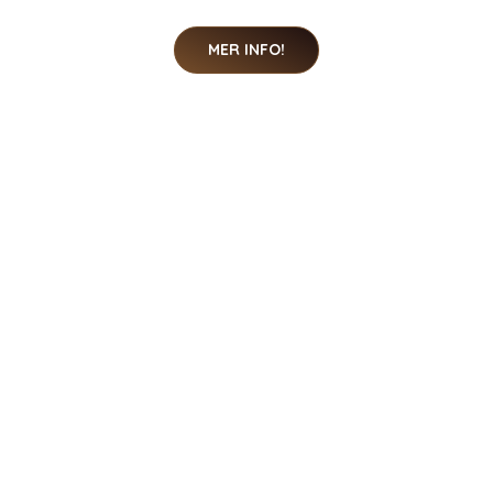
Vägghylla Color Box, Tom Tailor
1607 SEK
MER INFO!