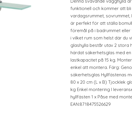
Denna svävande vägghylla är
funktionell och kommer att bli et
vardagsrummet, sovrummet, b
är perfekt för att ställa bomu
föremål på i badrummet eller
i vilket rum som helst där du 
glashylla består utav 2 stora 
härdat säkerhetsglas med en 
lastkapacitet på 15 kg. Monter
enkel att montera. Färg: Geno
säkerhetsglas Hyllfästenas mat
80 x 20 cm (L x B) Tjocklek gl
kg Enkel montering I leveransen
hyllfästen 1 x Påse med monte
EAN:8718475526629