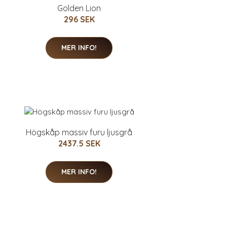
Golden Lion
296 SEK
MER INFO!
Högskåp massiv furu ljusgrå
2437.5 SEK
MER INFO!