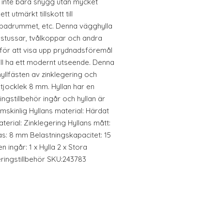
 inte bara snygg utan mycket
t utmärkt tillskott till
adrummet, etc. Denna vägghylla
llstussar, tvålkoppar och andra
 för att visa upp prydnadsföremål
vill ha ett modernt utseende. Denna
hyllfästen av zinklegering och
tjocklek 8 mm. Hyllan har en
ingstillbehör ingår och hyllan är
mskinlig Hyllans material: Härdat
erial: Zinklegering Hyllans mått:
as: 8 mm Belastningskapacitet: 15
 ingår: 1 x Hylla 2 x Stora
ringstillbehör SKU:243783