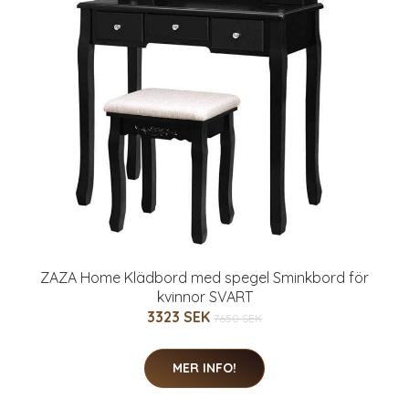
ZAZA Home Klädbord med spegel Sminkbord för
kvinnor SVART
3323 SEK
7650 SEK
MER INFO!