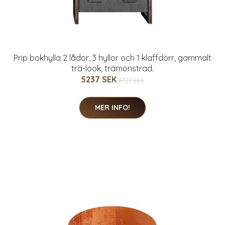
Prip bokhylla 2 lådor, 3 hyllor och 1 klaffdörr, gammalt
trä-look, trämönstrad.
5237 SEK
8727 SEK
MER INFO!