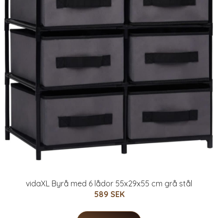
vidaXL Byrå med 6 lådor 55x29x55 cm grå stål
589 SEK