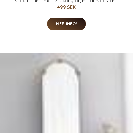
Klädställning med 2- skohyllor, Metall Klädstång
499 SEK
MER INFO!