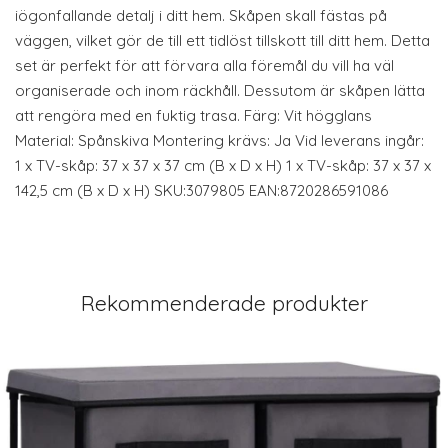
iögonfallande detalj i ditt hem. Skåpen skall fästas på
väggen, vilket gör de till ett tidlöst tillskott till ditt hem. Detta
set är perfekt för att förvara alla föremål du vill ha väl
organiserade och inom räckhåll. Dessutom är skåpen lätta
att rengöra med en fuktig trasa. Färg: Vit högglans
Material: Spånskiva Montering krävs: Ja Vid leverans ingår:
1 x TV-skåp: 37 x 37 x 37 cm (B x D x H) 1 x TV-skåp: 37 x 37 x
142,5 cm (B x D x H) SKU:3079805 EAN:8720286591086
Rekommenderade produkter