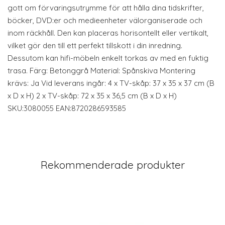
gott om förvaringsutrymme för att hålla dina tidskrifter,
böcker, DVD:er och medieenheter välorganiserade och
inom räckhåll. Den kan placeras horisontellt eller vertikalt,
vilket gör den till ett perfekt tillskott i din inredning.
Dessutom kan hifi-möbeln enkelt torkas av med en fuktig
trasa. Färg: Betonggrå Material: Spånskiva Montering
krävs: Ja Vid leverans ingår: 4 x TV-skåp: 37 x 35 x 37 cm (B
x D x H) 2 x TV-skåp: 72 x 35 x 36,5 cm (B x D x H)
SKU:3080055 EAN:8720286593585
Rekommenderade produkter