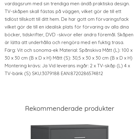
vardagsrum med sin trendiga men ändå praktiska design.
TV-skåpen skall fästas på väggen, vilket gör de till ett
tidlöst tillskott till ditt hem. De har gott om förvaringsfack
vilket gör de till en idealisk plats för förvaring av alla dina
böcker, tidskrifter, DVD -skivor eller andra föremål. Skåpen
är lätta att underhålla och rengöra med en fuktig trasa.
Färg: Vit och sonoma-ek Material: Spånskiva Mått (L): 100 x
30 x 30 cm (B x D x H) Mått (S): 30,5 x 30 x 30 cm (B x D x H)
Montering krävs: Ja Vid leverans ingår: 2 x TV-skåp (L) 4 x
TV-bänk (S) SKU:3079188 EAN:8720286574812
Rekommenderade produkter