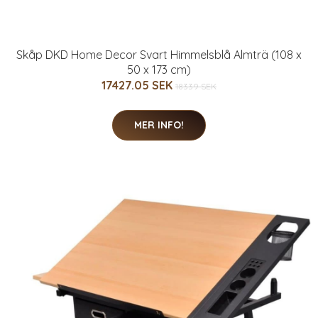
Skåp DKD Home Decor Svart Himmelsblå Almträ (108 x
50 x 173 cm)
17427.05 SEK
18339 SEK
MER INFO!