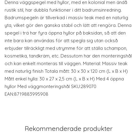
Denna väggspegel med hyllor, med en kolonial men ändå
rustik stil, har dubbla funktioner i ditt badrumsinredning.
Badrumspegeln är tillverkad i massiv teak med en naturlig
yta, vilket gör den ganska stabil och lätt att rengöra. Denna
spegel i trä har fyra öppna hyllor på baksidan, så att den
inte bara kan användas för att spegla sig utan också
erbjuder tillräckligt med utrymme för att ställa schampon,
kosmetika, tandkräm, etc. Dessutom har den monteringshål
och kan enkelt monteras till väggen. Material: Massiv teak
med naturlig finish Totala mått: 30 x 30 x 120 cm (L x B x H)
Mått enkel hylla: 30 x 27 x 2,5 cm (L x B x H) Med 4 öppna
hyllor Med väggmonteringshål SKU:289070
EAN:8719883995908
Rekommenderade produkter