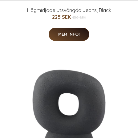
Högmidjade Utsvängda Jeans, Black
225 SEK
450 SEK
MER INFO!