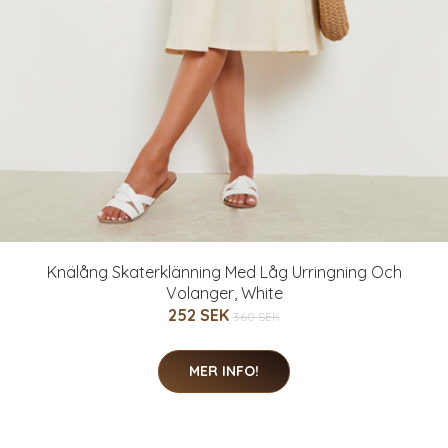
Knälång Skaterklänning Med Låg Urringning Och
Volanger, White
252 SEK
360 SEK
MER INFO!