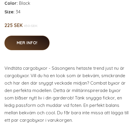
Color:
Black
Size:
34
225 SEK
450 SEK
MER INFO!
Vindtäta cargobyxor - Säsongens hetaste trend just nu är
cargobyxor. Vill du ha en look som är bekväm, smickrande
och har den där snyggt veckade midjan? Combat byxor är
den perfekta modellen. Detta är militärinspirerade byxor
som blåser nytt liv i din garderob! Tänk snygga fickor, en
ledig passform och muddar vid foten. En perfekt balans
mellan bekväm och cool. Du får bara inte missa att lägga till
ett par cargobyxor i varukorgen.