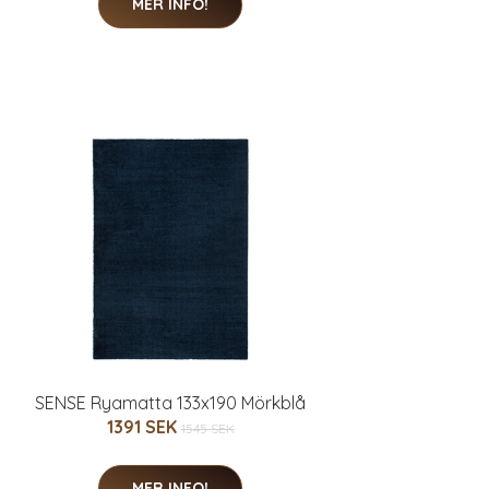
MER INFO!
SENSE Ryamatta 133x190 Mörkblå
1391 SEK
1545 SEK
MER INFO!