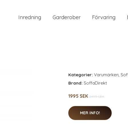
Inredning
Garderober
Förvaring
Kategorier:
Varumärken
,
Sof
Brand:
SoffaDirekt
1995 SEK
2495 SEK
MER INFO!