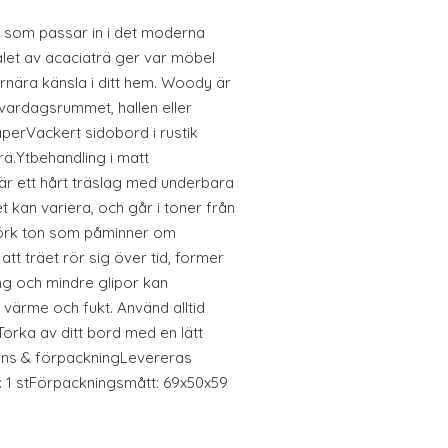
rd som passar in i det moderna
let av acaciaträ ger var möbel
urnära känsla i ditt hem. Woody är
till vardagsrummet, hallen eller
erVackert sidobord i rustik
trä.Ytbehandling i matt
 är ett hårt träslag med underbara
t kan variera, och går i toner från
 mörk ton som påminner om
att träet rör sig över tid, former
g och mindre glipor kan
 värme och fukt. Använd alltid
Torka av ditt bord med en lätt
ans & förpackningLevereras
 1 stFörpackningsmått: 69x50x59