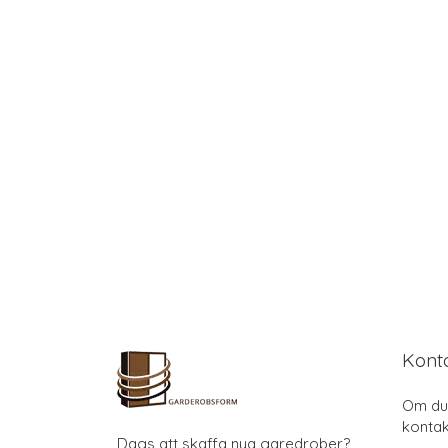
Kont
Om du 
kontak
Dags att skaffa nya garedrober?