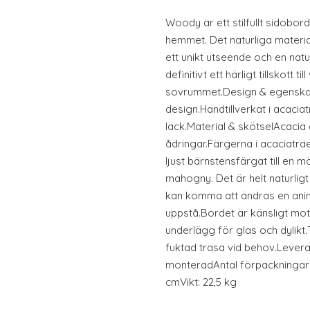
Woody är ett stilfullt sidobo
hemmet. Det naturliga materia
ett unikt utseende och en nat
definitivt ett härligt tillskott 
sovrummet.Design & egenskap
design.Handtillverkat i acacia
lack.Material & skötselAcacia
ådringar.Färgerna i acaciaträe
ljust bärnstensfärgat till en
mahogny. Det är helt naturligt 
kan komma att ändras en anin
uppstå.Bordet är känsligt mot
underlägg för glas och dylikt.
fuktad trasa vid behov.Lever
monteradAntal förpackningar:
cmVikt: 22,5 kg