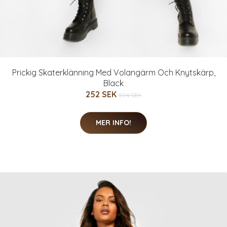
Prickig Skaterklänning Med Volangärm Och Knytskärp,
Black
252 SEK
504 SEK
MER INFO!