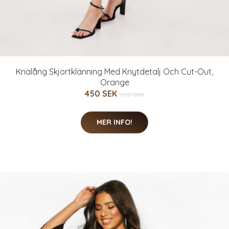
Knälång Skjortklänning Med Knytdetalj Och Cut-Out,
Orange
450 SEK
900 SEK
MER INFO!