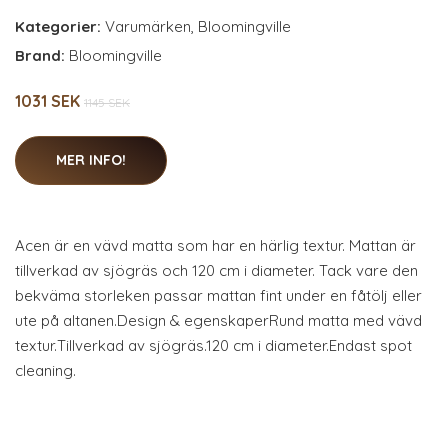
Kategorier:
Varumärken
,
Bloomingville
Brand:
Bloomingville
1031 SEK
1145 SEK
MER INFO!
Acen är en vävd matta som har en härlig textur. Mattan är
tillverkad av sjögräs och 120 cm i diameter. Tack vare den
bekväma storleken passar mattan fint under en fåtölj eller
ute på altanen.Design & egenskaperRund matta med vävd
textur.Tillverkad av sjögräs.120 cm i diameter.Endast spot
cleaning.