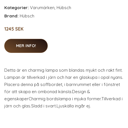
Kategorier:
Varumärken
,
Hübsch
Brand:
Hübsch
1245 SEK
MER INFO!
Detta är en charmig lampa som blandas mjukt och rakt fint.
Lampan är tillverkad i järn och har en glaskupa i opal nyans.
Placera denna på soffbordet, i barnrummet eller i fönstret
för att skapa en ombonad känsla.Design &
egenskaperCharmig bordslampa i mjuka former.Tillverkad i
järn och glas.Sladd i svart.Ljuskälla ingår ej.