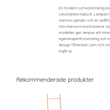
En modern och konstnärlig b
varumärket Hübsch. Lampan ha
marmorcylinder och en skålfor
vita marmorn kontrasterar sn
modellen ger lampan ett intre
egenskaperKonstnärlig och el
design.Tillverkad i järn och ma
ingår ej.
Rekommenderade produkter