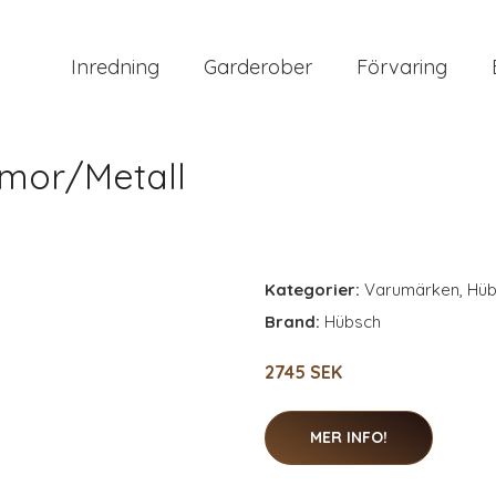
Inredning
Garderober
Förvaring
mor/Metall
Kategorier:
Varumärken
,
Hüb
Brand:
Hübsch
2745 SEK
MER INFO!