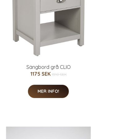
Sängbord grå CLIO
1175 SEK
1510 SEK
MER INFO!