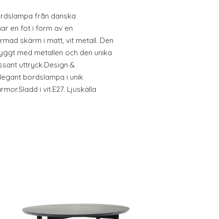
ordslampa från danska
r en fot i form av en
mad skärm i matt, vit metall. Den
yggt med metallen och den unika
ssant uttryck.Design &
egant bordslampa i unik
rmor.Sladd i vit.E27. Ljuskälla