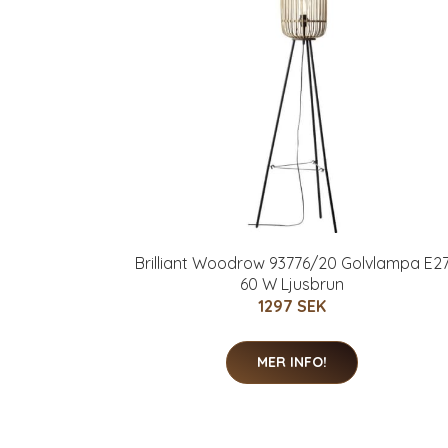
Brilliant Woodrow 93776/20 Golvlampa E2
60 W Ljusbrun
1297 SEK
MER INFO!