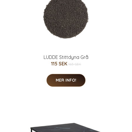
LUDDE Stittdyna Grå
115 SEK
165 SEK
MER INFO!