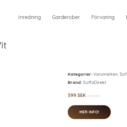
Inredning
Garderober
Förvaring
it
Kategorier:
Varumärken
,
Sof
Brand:
SoffaDirekt
599 SEK
665 SEK
MER INFO!