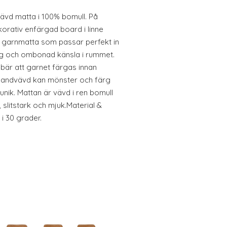
vd matta i 100% bomull. På
orativ enfärgad board i linne
en garnmatta som passar perfekt in
sig och ombonad känsla i rummet.
ebär att garnet färgas innan
 handvävd kan mönster och färg
 unik. Mattan är vävd i ren bomull
, slitstark och mjuk.Material &
i 30 grader.