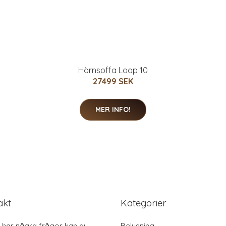
Hörnsoffa Loop 10
27499 SEK
MER INFO!
akt
Kategorier
har några frågor kan du
Belysning