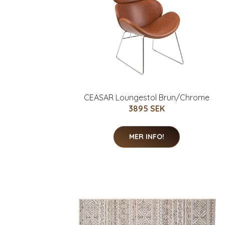
CEASAR Loungestol Brun/Chrome
3895 SEK
MER INFO!