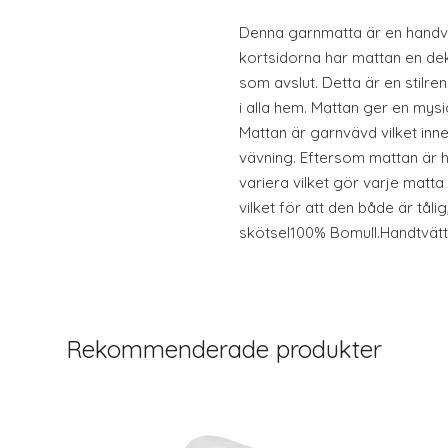
Denna garnmatta är en handvä
kortsidorna har mattan en dek
som avslut. Detta är en stilr
i alla hem. Mattan ger en my
Mattan är garnvävd vilket inn
vävning. Eftersom mattan är
variera vilket gör varje matta
vilket för att den både är tålig
skötsel100% Bomull.Handtvätt 
Rekommenderade produkter