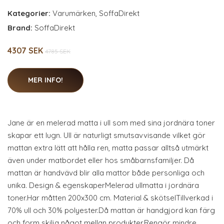
Kategorier:
Varumärken
,
SoffaDirekt
Brand:
SoffaDirekt
4307 SEK
4785 SEK
MER INFO!
Jane är en melerad matta i ull som med sina jordnära toner
skapar ett lugn. Ull är naturligt smutsavvisande vilket gör
mattan extra lätt att hålla ren, matta passar alltså utmärkt
även under matbordet eller hos småbarnsfamiljer. Då
mattan är handvävd blir alla mattor både personliga och
unika. Design & egenskaperMelerad ullmatta i jordnära
toner.Har måtten 200x300 cm. Material & skötselTillverkad i
70% ull och 30% polyester.Då mattan är handgjord kan färg
och form skilja något mellan produkter.Rengör mindre