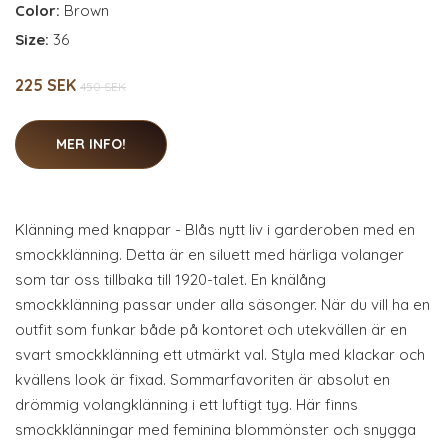
Color:
Brown
Size:
36
225 SEK
450 SEK
MER INFO!
Klänning med knappar - Blås nytt liv i garderoben med en
smockklänning. Detta är en siluett med härliga volanger
som tar oss tillbaka till 1920-talet. En knälång
smockklänning passar under alla säsonger. När du vill ha en
outfit som funkar både på kontoret och utekvällen är en
svart smockklänning ett utmärkt val. Styla med klackar och
kvällens look är fixad. Sommarfavoriten är absolut en
drömmig volangklänning i ett luftigt tyg. Här finns
smockklänningar med feminina blommönster och snygga