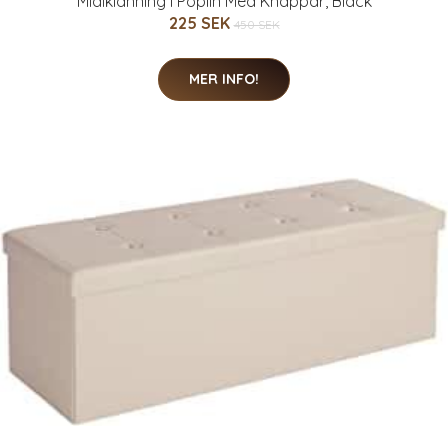
Midiklänning I Poplin Med Knappar, Black
225 SEK
450 SEK
MER INFO!