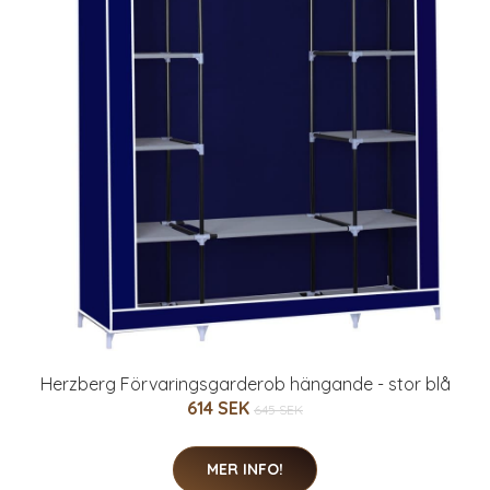
Herzberg Förvaringsgarderob hängande - stor blå
614 SEK
645 SEK
MER INFO!