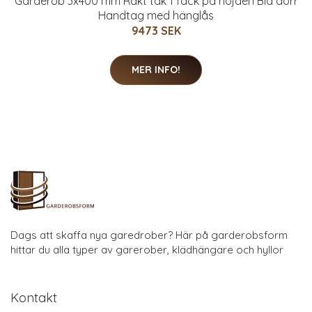
Garderob 3x400 mm Rakt tak 1 fack på höjden Blå dörr
Handtag med hänglås
9473 SEK
MER INFO!
Dags att skaffa nya garedrober? Här på garderobsform
hittar du alla typer av garerober, klädhängare och hyllor
Kontakt