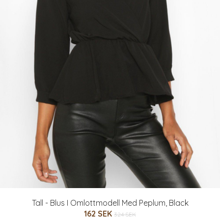
Tall - Blus I Omlottmodell Med Peplum, Black
162 SEK
324 SEK