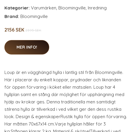
Kategorier:
Varumärken
,
Bloomingville
,
Inredning
Brand:
Bloomingville
2156 SEK
2395 SEK
MER INFO!
Loup är en vägghängd hylla i lantlig stil från Bloomingville.
Här i placerar du enkelt koppar, prydnader och liknanden
för öppen förvaring i köket eller matsalen. Loup har 4
hyllplan samt en stång där möjlighet för upphängning med
hjälp av krokar ges. Denna traditionella men samtidigt
stilrena hylla är tillverkad i ved vilket ger den dess rustika
look. Design & egenskaperRustik hylla för öppen förvaring.
Har måtten 70x67x14 cm.Varje hyllplan håller för 3
kg.Stången klarar 2 kg. Material & skötselTillverkad i ved.