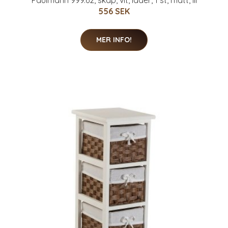
Paulmann 999.62, skåp, vit, läder, 1 st, matt, III
556 SEK
MER INFO!