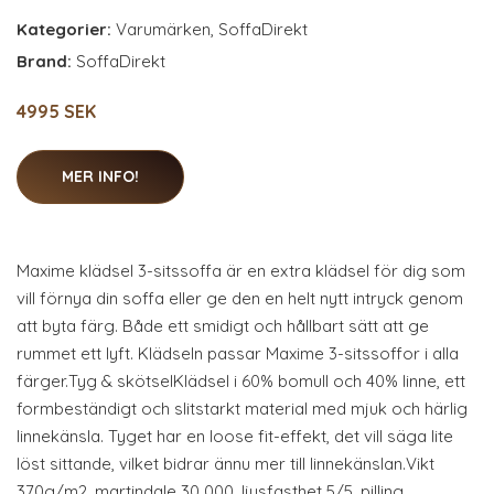
Kategorier:
Varumärken
,
SoffaDirekt
Brand:
SoffaDirekt
4995 SEK
MER INFO!
Maxime klädsel 3-sitssoffa är en extra klädsel för dig som
vill förnya din soffa eller ge den en helt nytt intryck genom
att byta färg. Både ett smidigt och hållbart sätt att ge
rummet ett lyft. Klädseln passar Maxime 3-sitssoffor i alla
färger.Tyg & skötselKlädsel i 60% bomull och 40% linne, ett
formbeständigt och slitstarkt material med mjuk och härlig
linnekänsla. Tyget har en loose fit-effekt, det vill säga lite
löst sittande, vilket bidrar ännu mer till linnekänslan.Vikt
370g/m2, martindale 30 000, ljusfasthet 5/5, pilling