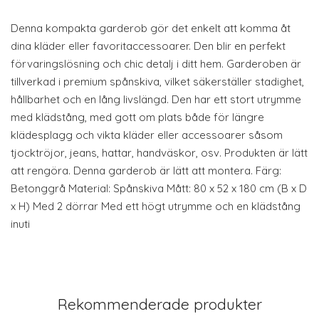
Denna kompakta garderob gör det enkelt att komma åt
dina kläder eller favoritaccessoarer. Den blir en perfekt
förvaringslösning och chic detalj i ditt hem. Garderoben är
tillverkad i premium spånskiva, vilket säkerställer stadighet,
hållbarhet och en lång livslängd. Den har ett stort utrymme
med klädstång, med gott om plats både för längre
klädesplagg och vikta kläder eller accessoarer såsom
tjocktröjor, jeans, hattar, handväskor, osv. Produkten är lätt
att rengöra. Denna garderob är lätt att montera. Färg:
Betonggrå Material: Spånskiva Mått: 80 x 52 x 180 cm (B x D
x H) Med 2 dörrar Med ett högt utrymme och en klädstång
inuti
Rekommenderade produkter