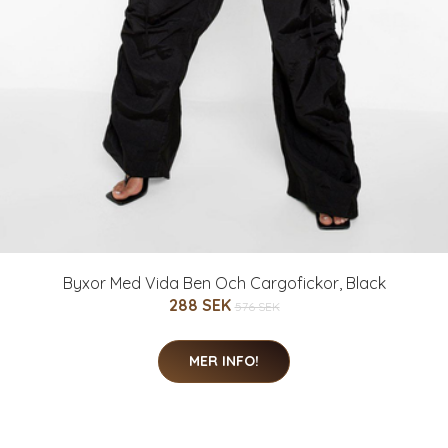
Byxor Med Vida Ben Och Cargofickor, Black
288 SEK
576 SEK
MER INFO!