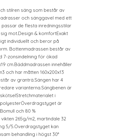
h stilren säng som består av
madrasser och sänggavel med ett
passar de flesta inredningsstilar
a sig mot.Design & komfortExakt
gt individuellt och beror på
sform. Bottenmadrassen består av
 7-zonsindelning för ökad
19 cm.Bäddmadrassen innehåller
m3 och har måtten 160x200x13
står av granträ.Sängen har 4
redare varianterna.Sängbenen är
 skötselStretchmaterialet i
polyesterÖverdragstyget är
 Bomull och 80 %
 vikten 265g/m2, martindale 32
lling 5/5.Överdragstyget kan
sam behandling i högst 30°