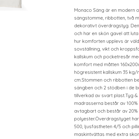
Monaco Säng är en modern oc
sängstomme, ribbotten, två 
dekorativt överdragstyg. Den 
och har en skön gavel att lut
hur komforten upplevs är väldi
sovställning, vikt och kropp
kallskum och pocketresår med
komfort med måtten 160x200x
högresistent kallskum 35 kg/
cm.Stommen och ribbotten be
sängben och 2 stödben i de b
tillverkad av svart plast.Tyg &
madrasserna består av 100% 
avtagbart och består av 20%
polyester.Överdragstyget har
500, ljusfastheten 4/5 och pi
maskintvättas med extra skon