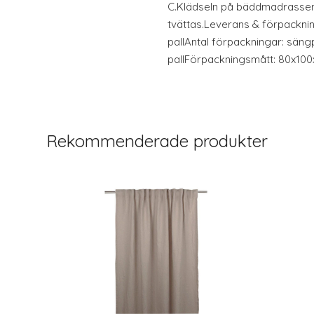
C.Klädseln på bäddmadrassen
tvättas.Leverans & förpackni
pallAntal förpackningar: säng
pallFörpackningsmått: 80x100x
Rekommenderade produkter