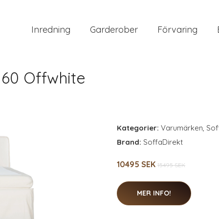
Inredning
Garderober
Förvaring
60 Offwhite
Kategorier:
Varumärken
,
Sof
Brand:
SoffaDirekt
10495 SEK
15495 SEK
MER INFO!