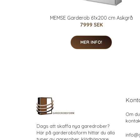
MEMSE Garderob 61x200 cm Askgrå
7999 SEK
MER INFO!
Kont
Om du 
kontak
Dags att skaffa nya garedrober?
Här på garderobsform hittar du alla
info@
typer av garerober, klädhängare