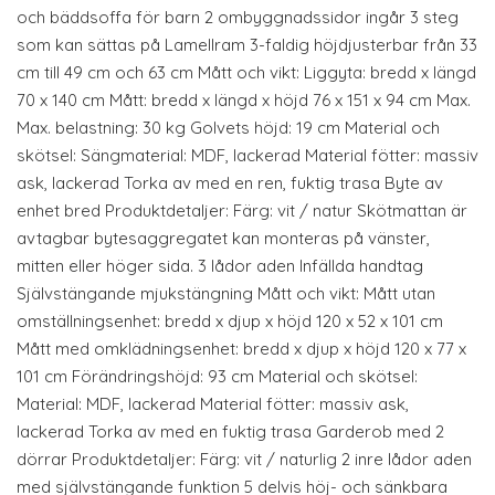
och bäddsoffa för barn 2 ombyggnadssidor ingår 3 steg
som kan sättas på Lamellram 3-faldig höjdjusterbar från 33
cm till 49 cm och 63 cm Mått och vikt: Liggyta: bredd x längd
70 x 140 cm Mått: bredd x längd x höjd 76 x 151 x 94 cm Max.
Max. belastning: 30 kg Golvets höjd: 19 cm Material och
skötsel: Sängmaterial: MDF, lackerad Material fötter: massiv
ask, lackerad Torka av med en ren, fuktig trasa Byte av
enhet bred Produktdetaljer: Färg: vit / natur Skötmattan är
avtagbar bytesaggregatet kan monteras på vänster,
mitten eller höger sida. 3 lådor aden Infällda handtag
Självstängande mjukstängning Mått och vikt: Mått utan
omställningsenhet: bredd x djup x höjd 120 x 52 x 101 cm
Mått med omklädningsenhet: bredd x djup x höjd 120 x 77 x
101 cm Förändringshöjd: 93 cm Material och skötsel:
Material: MDF, lackerad Material fötter: massiv ask,
lackerad Torka av med en fuktig trasa Garderob med 2
dörrar Produktdetaljer: Färg: vit / naturlig 2 inre lådor aden
med självstängande funktion 5 delvis höj- och sänkbara