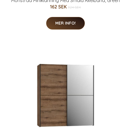
Mönstrad Miniklänning Med Smala Axelband, Green
162 SEK
324 SEK
MER INFO!