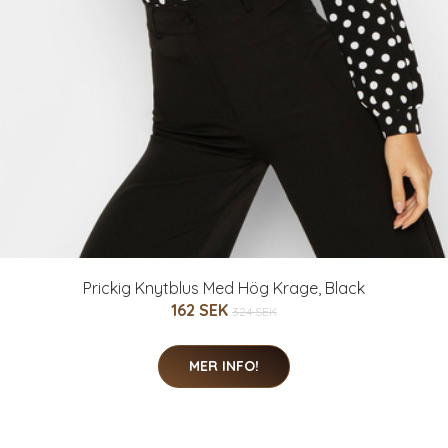
Prickig Knytblus Med Hög Krage, Black
162 SEK
324 SEK
MER INFO!