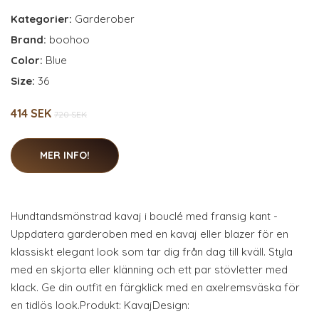
Kategorier:
Garderober
Brand:
boohoo
Color:
Blue
Size:
36
414 SEK
720 SEK
MER INFO!
Hundtandsmönstrad kavaj i bouclé med fransig kant -
Uppdatera garderoben med en kavaj eller blazer för en
klassiskt elegant look som tar dig från dag till kväll. Styla
med en skjorta eller klänning och ett par stövletter med
klack. Ge din outfit en färgklick med en axelremsväska för
en tidlös look.Produkt: KavajDesign: