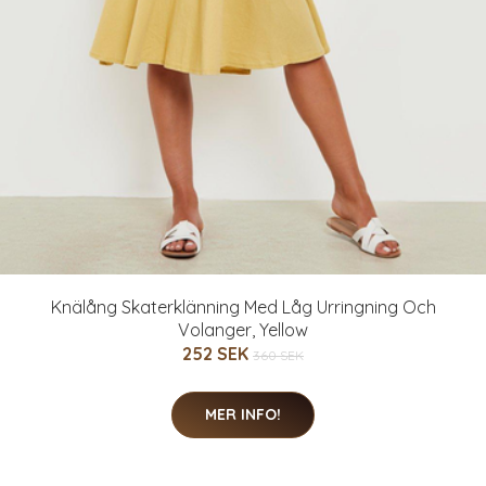
Knälång Skaterklänning Med Låg Urringning Och
Volanger, Yellow
252 SEK
360 SEK
MER INFO!