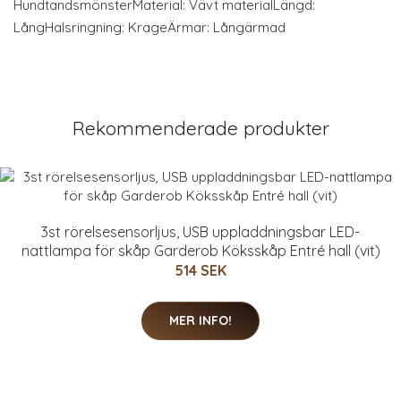
HundtandsmönsterMaterial: Vävt materialLängd:
LångHalsringning: KrageÄrmar: Långärmad
Rekommenderade produkter
3st rörelsesensorljus, USB uppladdningsbar LED-
nattlampa för skåp Garderob Köksskåp Entré hall (vit)
514 SEK
MER INFO!