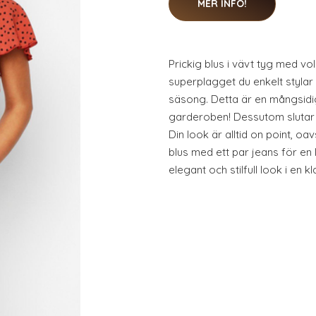
MER INFO!
Prickig blus i vävt tyg med vo
superplagget du enkelt stylar fr
säsong. Detta är en mångsidig
garderoben! Dessutom slutar s
Din look är alltid on point, o
blus med ett par jeans för en 
elegant och stilfull look i en k