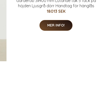
Garderob 3x400 mm Lutande tak 5 fack på
höjden Ljusgrå dörr Handtag för hänglås
18013 SEK
MER INFO!