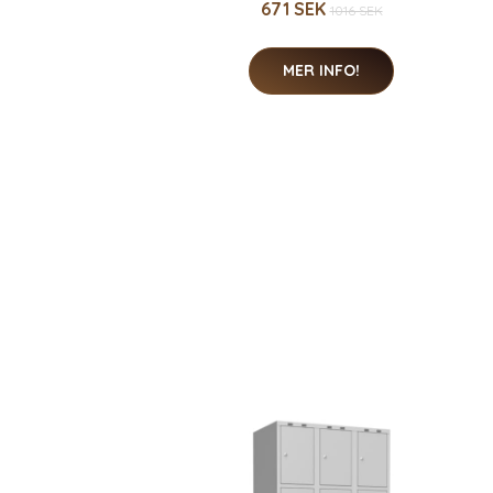
671 SEK
1016 SEK
MER INFO!