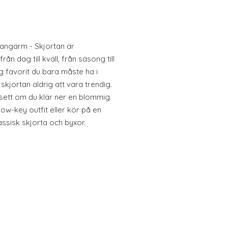
langärm - Skjortan är
ån dag till kväll, från säsong till
 favorit du bara måste ha i
kjortan aldrig att vara trendig.
avsett om du klär ner en blommig
low-key outfit eller kör på en
lassisk skjorta och byxor.