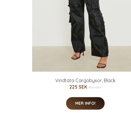
Vindtäta Cargobyxor, Black
225 SEK
450 SEK
MER INFO!