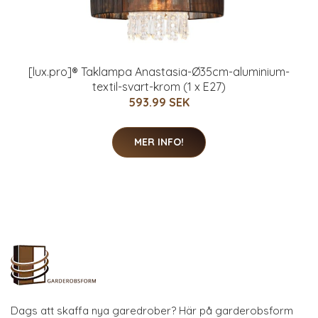
[lux.pro]® Taklampa Anastasia-Ø35cm-aluminium-
textil-svart-krom (1 x E27)
593.99 SEK
MER INFO!
Dags att skaffa nya garedrober? Här på garderobsform