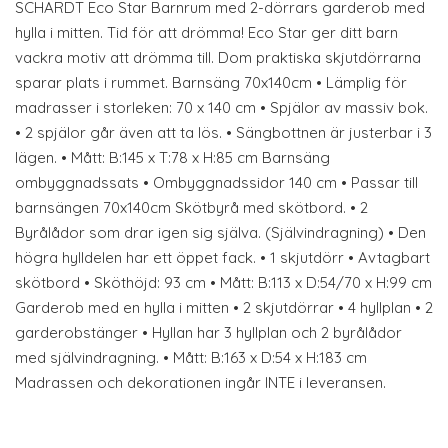
SCHARDT Eco Star Barnrum med 2-dörrars garderob med
hylla i mitten. Tid för att drömma! Eco Star ger ditt barn
vackra motiv att drömma till. Dom praktiska skjutdörrarna
sparar plats i rummet. Barnsäng 70x140cm • Lämplig för
madrasser i storleken: 70 x 140 cm • Spjälor av massiv bok.
• 2 spjälor går även att ta lös. • Sängbottnen är justerbar i 3
lägen. • Mått: B:145 x T:78 x H:85 cm Barnsäng
ombyggnadssats • Ombyggnadssidor 140 cm • Passar till
barnsängen 70x140cm Skötbyrå med skötbord. • 2
Byrålådor som drar igen sig själva. (Självindragning) • Den
högra hylldelen har ett öppet fack. • 1 skjutdörr • Avtagbart
skötbord • Sköthöjd: 93 cm • Mått: B:113 x D:54/70 x H:99 cm
Garderob med en hylla i mitten • 2 skjutdörrar • 4 hyllplan • 2
garderobstänger • Hyllan har 3 hyllplan och 2 byrålådor
med självindragning. • Mått: B:163 x D:54 x H:183 cm
Madrassen och dekorationen ingår INTE i leveransen.