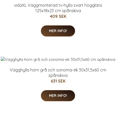
vidaXL Väggmonterad tv-hylla svart högglans
125x18x23 cm spånskiva
409 SEK
MER INFO!
Vägghylla hörn grå och sonoma-ek 30x31,5x60 cm
spånskiva
631 SEK
MER INFO!