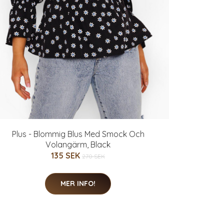
Plus - Blommig Blus Med Smock Och
Volangärm, Black
135 SEK
270 SEK
MER INFO!