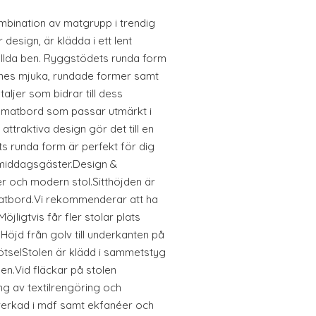
mbination av matgrupp i trendig
design, är klädda i ett lent
ällda ben. Ryggstödets runda form
elines mjuka, rundade former samt
ljer som bidrar till dess
 matbord som passar utmärkt i
attraktiva design gör det till en
s runda form är perfekt för dig
 middagsgäster.Design &
r och modern stol.Sitthöjden är
tbord.Vi rekommenderar att ha
öjligtvis får fler stolar plats
öjd från golv till underkanten på
ötselStolen är klädd i sammetstyg
en.Vid fläckar på stolen
g av textilrengöring och
llverkad i mdf samt ekfanéer och