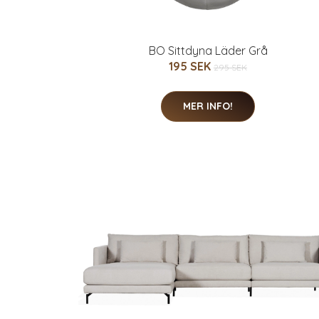
BO Sittdyna Läder Grå
195 SEK
295 SEK
MER INFO!