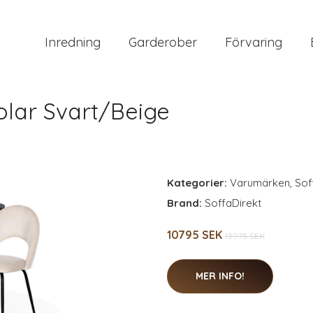
Inredning
Garderober
Förvaring
olar Svart/Beige
Kategorier:
Varumärken
,
Sof
Brand:
SoffaDirekt
10795 SEK
13975 SEK
MER INFO!