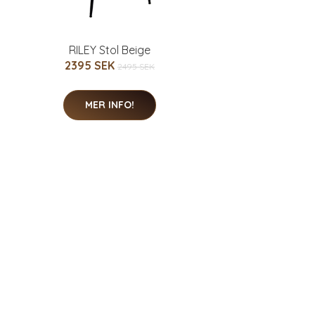
RILEY Stol Beige
2395 SEK
2495 SEK
MER INFO!