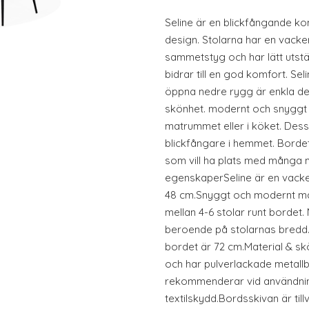
Seline är en blickfångande ko
design. Stolarna har en vacker 
sammetstyg och har lätt utst
bidrar till en god komfort. S
öppna nedre rygg är enkla deta
skönhet. modernt och snyggt
matrummet eller i köket. Dess 
blickfångare i hemmet. Bordet
som vill ha plats med många
egenskaperSeline är en vacke
48 cm.Snyggt och modernt ma
mellan 4-6 stolar runt bordet. M
beroende på stolarnas bredd.H
bordet är 72 cm.Material & sk
och har pulverlackade metallb
rekommenderar vid användnin
textilskydd.Bordsskivan är ti