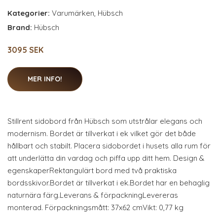
Kategorier:
Varumärken
,
Hübsch
Brand:
Hübsch
3095 SEK
MER INFO!
Stillrent sidobord från Hübsch som utstrålar elegans och
modernism. Bordet är tillverkat i ek vilket gör det både
hållbart och stabilt. Placera sidobordet i husets alla rum för
att underlätta din vardag och piffa upp ditt hem. Design &
egenskaperRektangulärt bord med två praktiska
bordsskivor.Bordet är tillverkat i ek.Bordet har en behaglig
naturnära färg.Leverans & förpackningLevereras
monterad. Förpackningsmått: 37x62 cmVikt: 0,77 kg