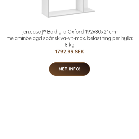
[en.casa]® Bokhylla Oxford-192x80x24cm-
melaminbelagd spånskiva-vit-max. belastning per hylla:
8 kg
1792.99 SEK
MER INFO!