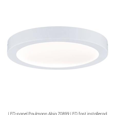
LED-panel Paulmann Abia 70899 LED fast installerad