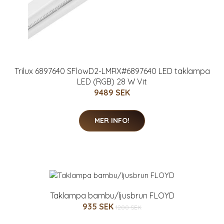
Trilux 6897640 SFlowD2-LMRX#6897640 LED taklampa
LED (RGB) 28 W Vit
9489 SEK
MER INFO!
Taklampa bambu/ljusbrun FLOYD
935 SEK
1200 SEK