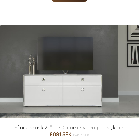
Infinity skänk 2 lådor, 2 dörrar vit högglans, krom.
8081 SEK
13467 SEK