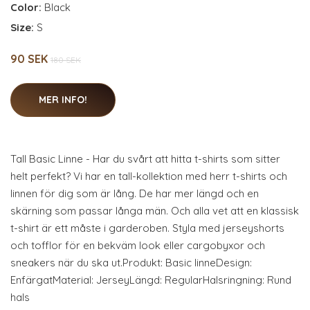
Color:
Black
Size:
S
90 SEK
180 SEK
MER INFO!
Tall Basic Linne - Har du svårt att hitta t-shirts som sitter
helt perfekt? Vi har en tall-kollektion med herr t-shirts och
linnen för dig som är lång. De har mer längd och en
skärning som passar långa män. Och alla vet att en klassisk
t-shirt är ett måste i garderoben. Styla med jerseyshorts
och tofflor för en bekväm look eller cargobyxor och
sneakers när du ska ut.Produkt: Basic linneDesign:
EnfärgatMaterial: JerseyLängd: RegularHalsringning: Rund
hals