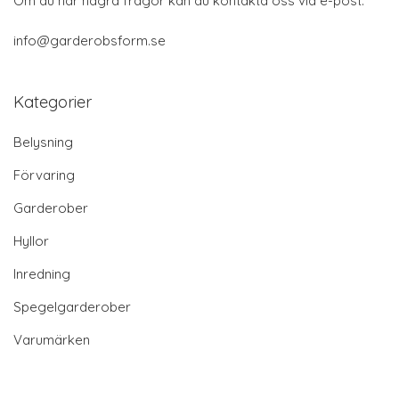
Om du har några frågor kan du kontakta oss via e-post:
info@garderobsform.se
Kategorier
Belysning
Förvaring
Garderober
Hyllor
Inredning
Spegelgarderober
Varumärken