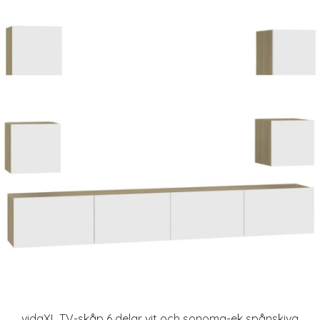
vidaXL TV-skåp 6 delar vit och sonoma-ek spånskiva