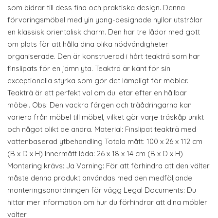
som bidrar till dess fina och praktiska design. Denna
förvaringsmöbel med yin yang-designade hyllor utstrålar
en klassisk orientalisk charm. Den har tre lådor med gott
om plats för att hålla dina olika nödvändigheter
organiserade. Den är konstruerad i hårt teakträ som har
finslipats för en jämn yta. Teakträ är känt för sin
exceptionella styrka som gör det lämpligt för möbler.
Teakträ är ett perfekt val om du letar efter en hållbar
möbel. Obs: Den vackra färgen och träådringarna kan
variera från möbel till möbel, vilket gör varje träskåp unikt
och något olikt de andra. Material: Finslipat teakträ med
vattenbaserad ytbehandling Totala mått: 100 x 26 x 112 cm
(B x D x H) Innermått låda: 26 x 18 x 14 cm (B x D x H)
Montering krävs: Ja Varning: För att förhindra att den välter
måste denna produkt användas med den medföljande
monteringsanordningen för vägg Legal Documents: Du
hittar mer information om hur du förhindrar att dina möbler
välter