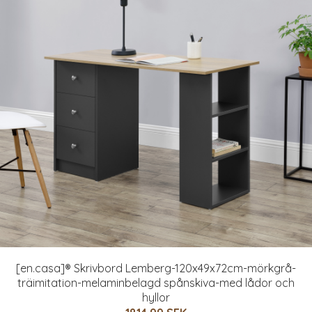
[en.casa]® Skrivbord Lemberg-120x49x72cm-mörkgrå-
träimitation-melaminbelagd spånskiva-med lådor och
hyllor