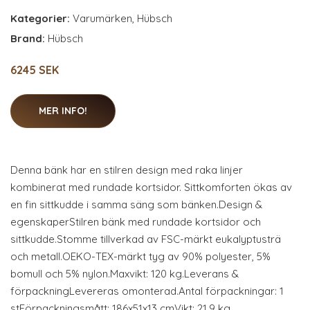
Kategorier:
Varumärken
,
Hübsch
Brand:
Hübsch
6245 SEK
MER INFO!
Denna bänk har en stilren design med raka linjer
kombinerat med rundade kortsidor. Sittkomforten ökas av
en fin sittkudde i samma säng som bänken.Design &
egenskaperStilren bänk med rundade kortsidor och
sittkudde.Stomme tillverkad av FSC-märkt eukalyptusträ
och metall.OEKO-TEX-märkt tyg av 90% polyester, 5%
bomull och 5% nylon.Maxvikt: 120 kg.Leverans &
förpackningLevereras omonterad.Antal förpackningar: 1
stFörpackningsmått: 186x51x13 cmVikt: 21,9 kg